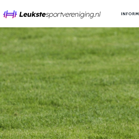
Informatie
INFORM
Merken
Tips
INFORMATIE
Sporten
Voeding
Wintersport
Overig
Contact