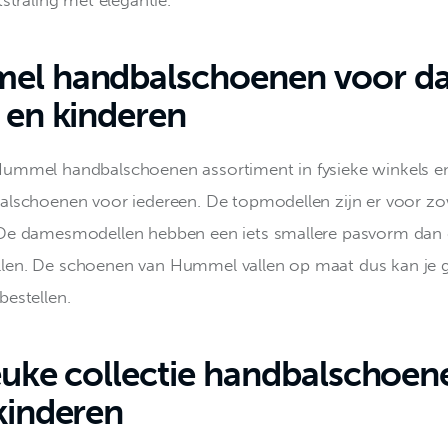
l handbalschoenen voor d
 en kinderen
ummel handbalschoenen assortiment in fysieke winkels en
alschoenen voor iedereen. De topmodellen zijn er voor zo
De damesmodellen hebben een iets smallere pasvorm dan 
len. De schoenen van Hummel vallen op maat dus kan je 
estellen. 
euke collectie handbalschoen
kinderen