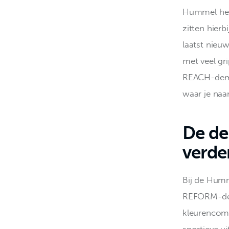
Hummel heef
zitten hierb
laatst nieu
met veel gri
REACH-dempi
waar je naa
De de
verde
Bij de Humm
REFORM-demp
kleurencomb
sportieve ui