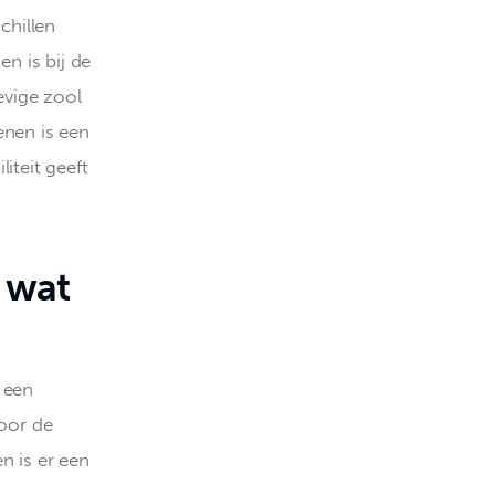
chillen 
en is bij de 
evige zool 
enen is een 
teit geeft 
 wat
 een 
oor de 
 is er een 