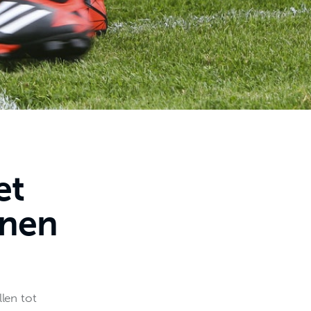
et
nen
len tot 