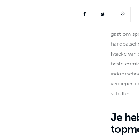
gaat om spe
handbalscho
fysieke wink
beste comfo
indoorschoe
verdiepen i
schaffen.
Je he
topmo