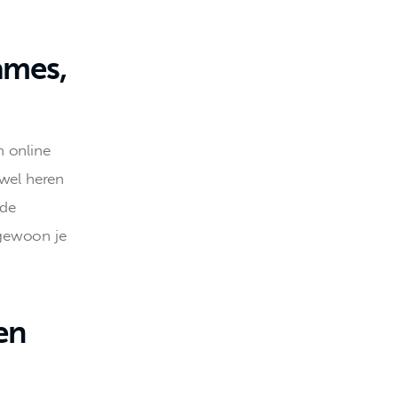
ames,
 online 
wel heren 
de 
gewoon je 
en