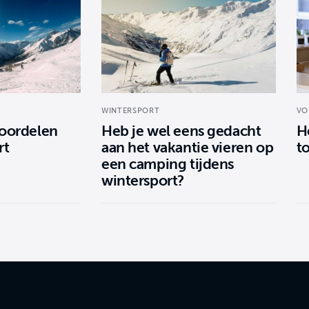
WINTERSPORT
VO
voordelen
Heb je wel eens gedacht
H
rt
aan het vakantie vieren op
t
een camping tijdens
wintersport?