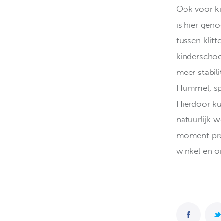
Ook voor ki
is hier geno
tussen klit
kinderschoe
meer stabili
Hummel, spr
Hierdoor kun
natuurlijk w
moment prec
winkel en o