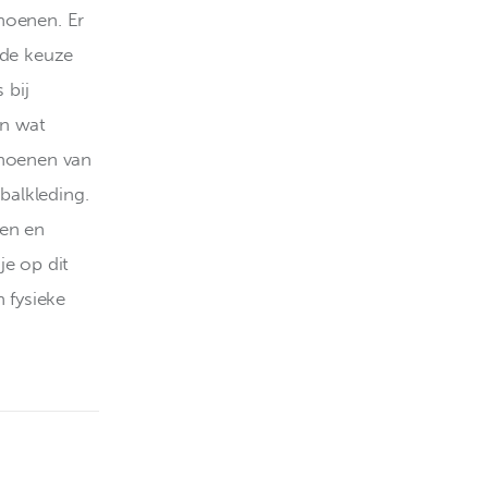
hoenen. Er 
 de keuze 
 bij 
n wat 
choenen van 
balkleding. 
nen en 
je op dit 
 fysieke 