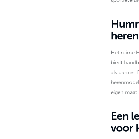
Humme
heren
Het ruime H
biedt handb
als dames. 
herenmodel
eigen maat b
Een l
voor 