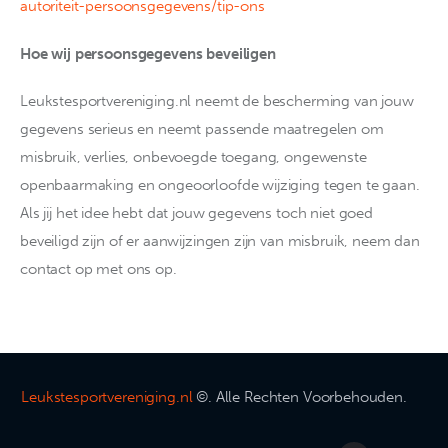
autoriteit-persoonsgegevens/tip-ons
Hoe wij persoonsgegevens beveiligen
Leukstesportvereniging.nl neemt de bescherming van jouw
gegevens serieus en neemt passende maatregelen om
misbruik, verlies, onbevoegde toegang, ongewenste
openbaarmaking en ongeoorloofde wijziging tegen te gaan.
Als jij het idee hebt dat jouw gegevens toch niet goed
beveiligd zijn of er aanwijzingen zijn van misbruik, neem dan
contact op met ons op.
Leukstesportvereniging.nl
©. Alle Rechten Voorbehouden.