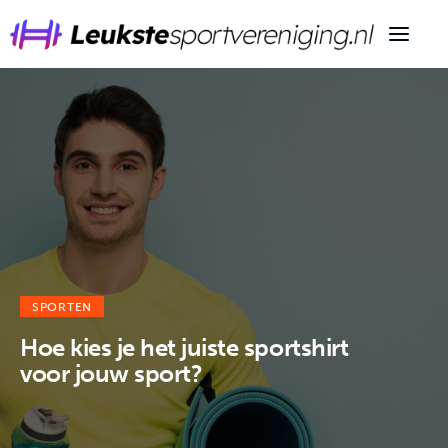
Informatie
Merken
Tips
Sporten
SPORTEN
Voeding
Hoe kies je het juiste sportshirt
voor jouw sport?
Wintersport
Overig