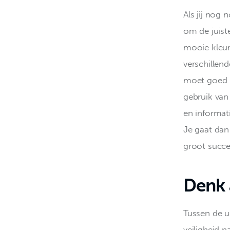
Als jij nog 
om de juist
mooie kleur 
verschillen
moet goed bi
gebruik van
en informati
Je gaat dan
groot succe
Denk a
Tussen de u
veiligheid n