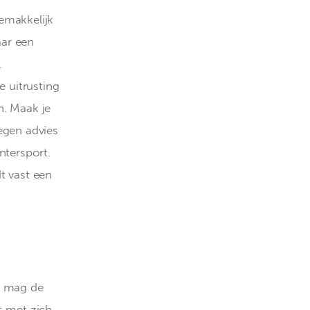
emakkelijk 
aar een 
 
 uitrusting 
n. Maak je 
gen advies 
ntersport. 
t vast een 
, mag de 
s met zich 