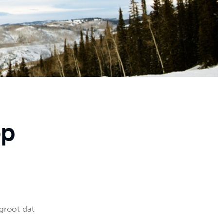
op
 groot dat 