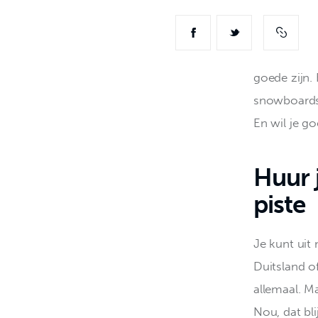
goede zijn.
snowboards t
En wil je g
Huur j
piste
Je kunt uit
Duitsland of
allemaal. M
Nou, dat bli