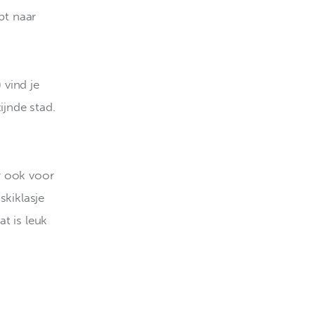
pt naar 
vind je 
ijnde stad. 
r ook voor 
skiklasje 
t is leuk 