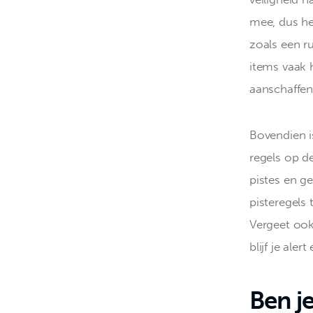
mee, dus he
zoals een r
items vaak h
aanschaffen
Bovendien i
regels op de
pistes en g
pisteregels 
Vergeet ook
blijf je ale
Ben j