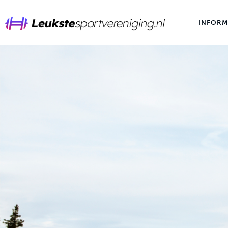
Informatie
INFORM
Merken
Tips
INFORMATIE
Sporten
Voeding
Wintersport
Overig
Contact