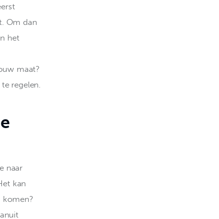
erst 
st. Om dan 
an het 
 jouw maat? 
te regelen.
de
e naar 
Het kan 
an komen? 
anuit 