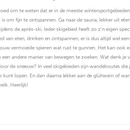
goed om te weten dat er in de meeste wintersportgebiede
 is om fijn te ontspannen. Ga naar de sauna, lekker uit ete
ijdens de après-ski. Ieder skigebied heeft zo z’n eigen speci
d van eten, drinken en ontspannen, er is dus altijd wel een
ouw vermoeide spieren wat rust te gunnen. Het kan ook 
m een andere manier van bewegen te zoeken. Wat denk je v
oor de sneeuw? In veel skigebieden zijn wandelroutes die j
 kunt lopen. En dan daarna lekker aan de glühwein of wa
lk. Heerlijk!