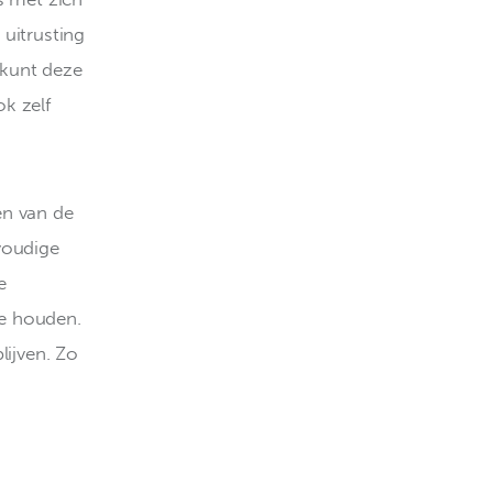
uitrusting 
 kunt deze 
k zelf 
en van de 
voudige 
e 
te houden. 
ijven. Zo 