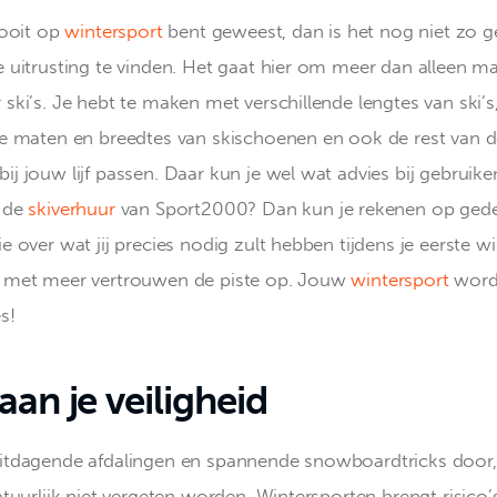
nooit op 
wintersport
 bent geweest, dan is het nog niet zo g
e uitrusting te vinden. Het gaat hier om meer dan alleen m
ski’s. Je hebt te maken met verschillende lengtes van ski’s,
de maten en breedtes van skischoenen en ook de rest van de
j jouw lijf passen. Daar kun je wel wat advies bij gebruike
 de 
skiverhuur
 van Sport2000? Dan kun je rekenen op gede
e over wat jij precies nodig zult hebben tijdens je eerste wi
 met meer vertrouwen de piste op. Jouw 
wintersport
 word
s!
an je veiligheid
itdagende afdalingen en spannende snowboardtricks door
atuurlijk niet vergeten worden. Wintersporten brengt risico’