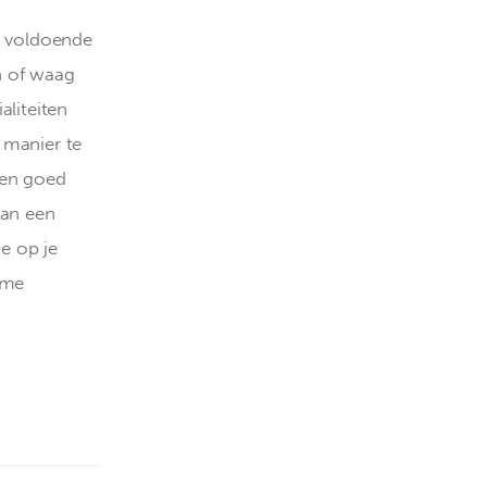
n voldoende 
n of waag 
aliteiten 
 manier te 
een goed 
an een 
e op je 
rme 